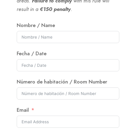
areas.
Failure to comply
with this rule will
result in a
€150 penalty
.
Nombre / Name
Fecha / Date
Número de habitación / Room Number
Email